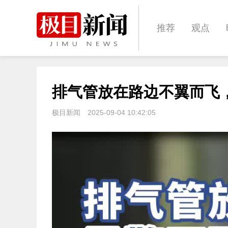
推荐
观点
城建
科教
排气管放在路边不翼而飞
体育
娱乐
极目新闻
2025-09-04 10:42:05