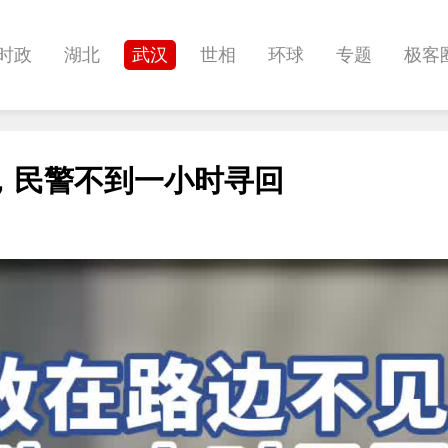
时政
湖北
武汉
世相
环球
专题
极客
健康
悠游
相亲
汽车
房产
消费
创意
，民警不到一小时寻回
影像
帅作文
International
职教院
酒道