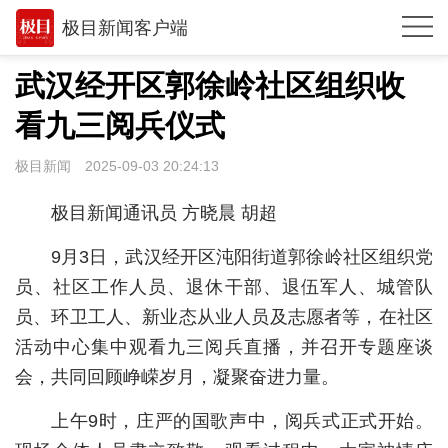
极目新闻客户端
推荐
武汉经开区郭徐岭社区组织收
观点
看九三阅兵仪式
时政
极目新闻
2025-09-03 20:24:13
湖北
极目新闻通讯员 方晓晨 胡超
武汉
9月3日，武汉经开区沌阳街道郭徐岭社区组织党
世相
员、社区工作人员、退休干部、退伍军人、城管队
员、环卫工人、新业态从业人员及志愿者等，在社区
环球
活动中心集中观看九三阅兵直播，并召开专题座谈
专题
会，共同回顾峥嵘岁月，凝聚奋进力量。
极客圈
上午9时，庄严的国歌声中，阅兵式正式开始。
经济