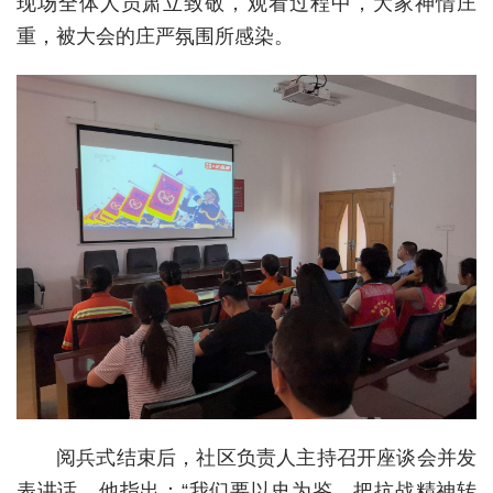
现场全体人员肃立致敬，观看过程中，大家神情庄
重，被大会的庄严氛围所感染。
城建
科教
健康
悠游
相亲
汽车
房产
消费
创意
文化
阅兵式结束后，社区负责人主持召开座谈会并发
表讲话。他指出：“我们要以史为鉴，把抗战精神转
体育