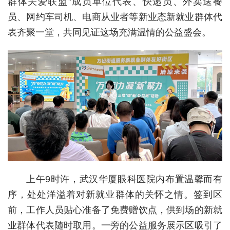
群体关爱联盟”成员单位代表、快递员、外卖送餐
员、网约车司机、电商从业者等新业态新就业群体代
城建
表齐聚一堂，共同见证这场充满温情的公益盛会。
科教
健康
悠游
相亲
汽车
房产
消费
上午9时许，武汉华厦眼科医院内布置温馨而有
创意
序，处处洋溢着对新就业群体的关怀之情。签到区
文化
前，工作人员贴心准备了免费赠饮点，供到场的新就
业群体代表随时取用。一旁的公益服务展示区吸引了
体育