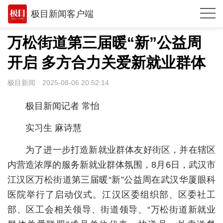
极目新闻客户端
推荐
万松街道第三届暖“新”公益周
观点
开启 多方合力关爱新就业群体
时政
极目新闻
2025-08-06 20:52:14
湖北
极目新闻记者 常怡
武汉
实习生 麻诗慧
世相
为了进一步打造新就业群体友好街区，并在辖区
环球
内营造浓厚的服务新就业群体氛围，8月6日，武汉市
江汉区万松街道第三届暖“新”公益周在武汉华厦眼科
专题
医院举行了启动仪式。江汉区委组织部、区委社工
极客圈
部、区工会相关领导、街道领导、“万松街道新就业
经济