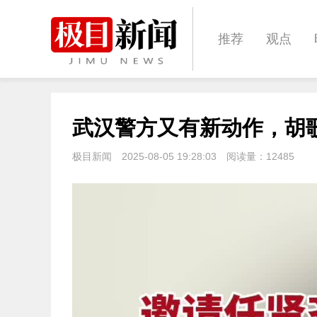
推荐
观点
城建
科教
武汉警方又有新动作，胡歌
体育
娱乐
极目新闻
2025-08-05 19:28:03
阅读量：
12485