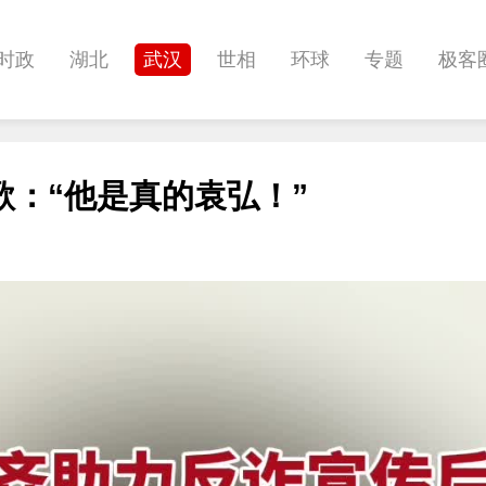
时政
湖北
武汉
世相
环球
专题
极客
健康
悠游
相亲
汽车
房产
消费
创意
：“他是真的袁弘！”
影像
帅作文
International
职教院
酒道