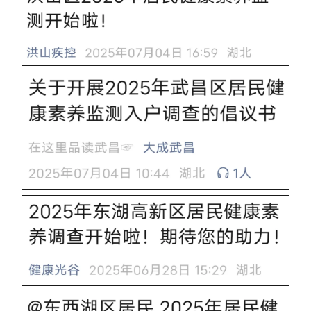
城建
科教
健康
悠游
相亲
汽车
房产
消费
创意
文化
体育