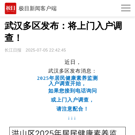
极目新闻客户端
推荐
武汉多区发布：将上门入户调
观点
查！
时政
长江日报
2025-07-05 22:42:45
湖北
近日，
武汉多区发布消息：
武汉
2025年居民健康素养监测
入户调查开始，
世相
如果您接到电话询问
环球
或上门入户调查，
专题
请注意配合！
↓
↓↓
极客圈
经济