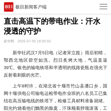
极目新闻客户端
推荐
直击高温下的带电作业：汗水
观点
浸透的守护
时政
新华网
2025-07-05 18:00:50
湖北
新华社武汉7月5日电（记者宋立崑）雨后初晴，
武汉
鄂西北地区碧空如洗。烈日炙烤大地，气温直逼
39℃。银色的输电铁塔和半透明的线路瓷瓶在强光下
世相
反射着刺眼的光芒。
环球
上午8时许，在湖北省十堰市竹山县潘口乡，国
专题
网十堰供电公司输电运检带电作业班的八名员工已集
极客圈
结在高压输电线的铁塔下，检修工具材料准备就绪。
阳光灼烧着他们黝黑的脸庞，汗珠顺着脖颈滚落，工
经济