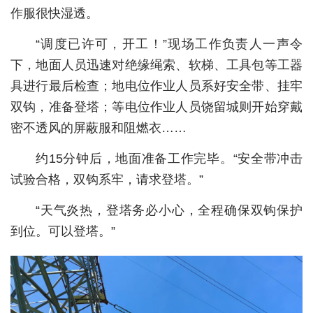
作服很快湿透。
城建
“调度已许可，开工！”现场工作负责人一声令
科教
下，地面人员迅速对绝缘绳索、软梯、工具包等工器
健康
具进行最后检查；地电位作业人员系好安全带、挂牢
双钩，准备登塔；等电位作业人员饶留城则开始穿戴
悠游
密不透风的屏蔽服和阻燃衣……
相亲
约15分钟后，地面准备工作完毕。“安全带冲击
汽车
试验合格，双钩系牢，请求登塔。”
房产
“天气炎热，登塔务必小心，全程确保双钩保护
消费
到位。可以登塔。”
创意
文化
体育