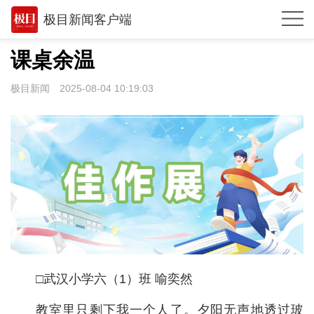
极目新闻客户端
推荐
课桌余温
观点
极目新闻
2025-08-04 10:19:03
时政
湖北
武汉
世相
环球
专题
□武汉小学六（1）班 喻奕然
极客圈
教室里只剩下我一个人了。夕阳无声地透过玻
经济