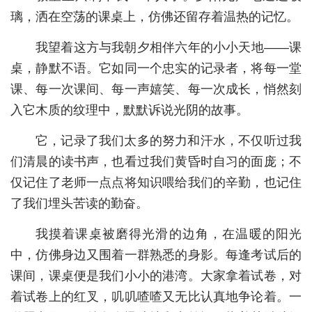
璃，洒在空荡的课桌上，仿佛还留存着温热的记忆。
城建
我望着这方与我朝夕相伴六年的小小天地——课
科教
桌，静默不语。它如同一个忠实的记录者，将每一堂
健康
课、每一次课间、每一声嬉笑、每一次成长，悄然刻
入它木质的纹理中，默默诉说光阴的故事。
悠游
相亲
它，记录了我们太多的努力和汗水，不仅听过我
们清晨的读书声，也看过我们黄昏时自习的面庞；不
汽车
仅记住了老师一点点将知识喂给我们的辛勤，也记住
房产
了我们埋头苦读的勤奋。
消费
我摸着课桌被磨得光滑的边角，在温暖的阳光
创意
中，仿佛身边又围着一群熟悉的身影。每逢考试后的
课间，课桌便是我们小小的港湾。大家拿着试卷，对
文化
着试卷上的红叉，叽叽喳喳又无比认真地争论着。一
体育