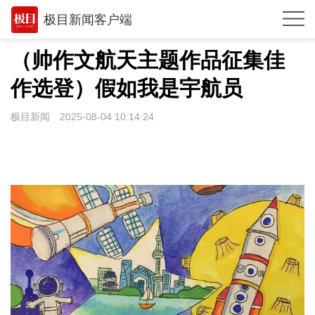
极目新闻客户端
推荐
（帅作文航天主题作品征集佳
观点
作选登）假如我是宇航员
时政
极目新闻
2025-08-04 10:14:24
湖北
武汉
世相
环球
专题
极客圈
经济