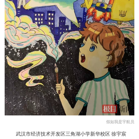
城建
科教
健康
悠游
相亲
汽车
房产
消费
创意
假如我是宇航员
文化
武汉市经济技术开发区三角湖小学新华校区 徐宇宸
体育