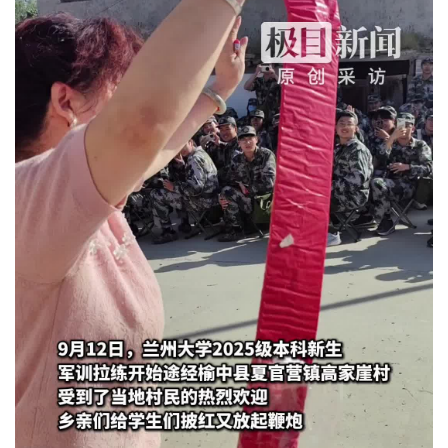
城建
科教
健康
悠游
相亲
汽车
房产
消费
创意
文化
体育