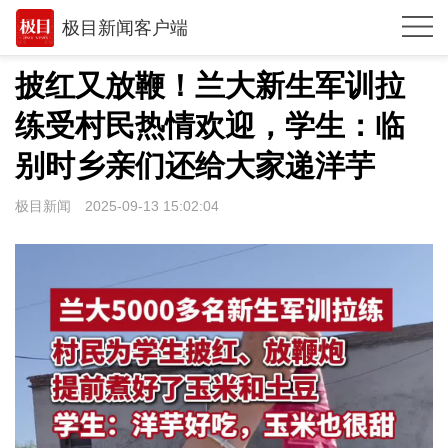
极目新闻客户端
推荐
披红又放鞭！兰大新生军训拉
观点
练受村民热情欢迎，学生：临
时政
别时乡亲们还给大家递洋芋
湖北
极目新闻
2025-09-13 15:02:04
武汉
世相
环球
专题
极客圈
经济