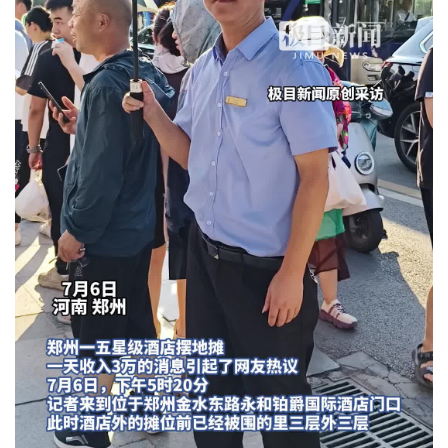
城建
科教
健康
悠游
相亲
汽车
房产
消费
创意
文化
体育