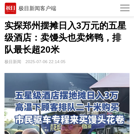
极目新闻客户端
推荐
实探郑州摆摊日入3万元的五星
观点
级酒店：卖馒头也卖烤鸭，排
时政
队最长超20米
湖北
极目新闻
2025-07-06 22:14:05
武汉
世相
环球
专题
极客圈
经济