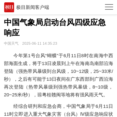
极目新闻客户端
推荐
中国气象局启动台风四级应急
观点
响应
时政
中国天气
2025-06-11 14:35:23
湖北
今年第1号台风“蝴蝶”于6月11日8时在南海中西
武汉
部海面生成，将于13日凌晨到上午在海南岛南部沿海
登陆（强热带风暴级到台风级，10~12级，25~33米/
世相
秒），之后有可能于13日夜间在广东西部到广西沿海
环球
再次登陆（热带风暴级到强热带风暴级，8~10级，
专题
20~25米/秒），琼粤桂赣闽等地将有强风雨天气。
极客圈
经综合研判和应急会商，中国气象局于6月11日
11时立即进入重大气象灾害（台风）Ⅳ级应急响应状
经济