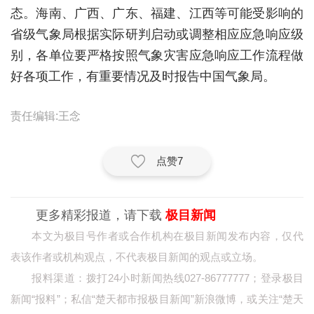
态。海南、广西、广东、福建、江西等可能受影响的
城建
省级气象局根据实际研判启动或调整相应应急响应级
科教
别，各单位要严格按照气象灾害应急响应工作流程做
好各项工作，有重要情况及时报告中国气象局。
健康
悠游
责任编辑:王念
相亲
点赞
7
汽车
房产
更多精彩报道，请下载
极目新闻
消费
本文为极目号作者或合作机构在极目新闻发布内容，仅代
创意
表该作者或机构观点，不代表极目新闻的观点或立场。
报料渠道：拨打24小时新闻热线027-86777777；登录极目
文化
新闻“报料”；私信“楚天都市报极目新闻”新浪微博，或关注“楚天
体育