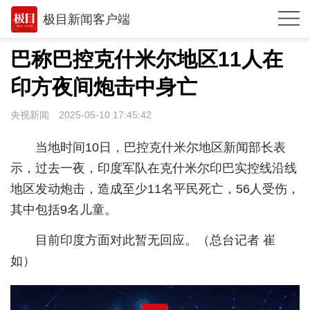
极目新闻客户端
推荐
巴称巴控克什米尔地区11人在
观点
印方夜间炮击中身亡
时政
央视新闻
2025-05-10 17:45:42
湖北
当地时间10日，巴控克什米尔地区新闻部长表
武汉
示，过去一夜，印度军队在克什米尔印巴实控线沿线
地区发动炮击，造成至少11名平民死亡，56人受伤，
世相
其中包括9名儿童。
环球
目前印度方面对此暂无回应。（总台记者 崔
专题
如）
极客圈
经济