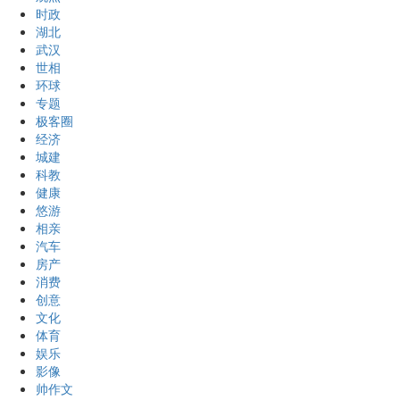
时政
湖北
武汉
世相
环球
专题
极客圈
经济
城建
科教
健康
悠游
相亲
汽车
房产
消费
创意
文化
体育
娱乐
影像
帅作文