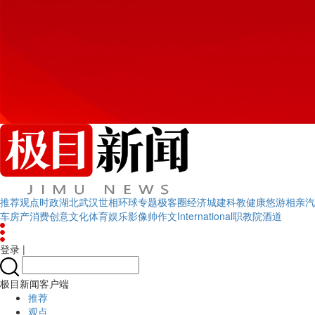
推荐
观点
时政
湖北
武汉
世相
环球
专题
极客圈
经济
城建
科教
健康
悠游
相亲
汽
车
房产
消费
创意
文化
体育
娱乐
影像
帅作文
International
职教院
酒道
登录
|
极目新闻客户端
推荐
观点