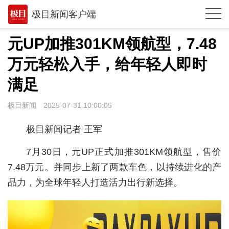
极目新闻客户端
推荐
元UP加推301KM领航型，7.48
观点
万元轻松入手，给年轻人即时
时政
满足
湖北
极目新闻
2025-07-31 10:00:05
武汉
极目新闻记者 王军
世相
7月30日，元UP正式加推301KM领航型，售价
环球
7.48万元。并同步上新了两款车色，以持续进化的产
品力，为全球年轻人打造活力出行新选择。
专题
极客圈
经济