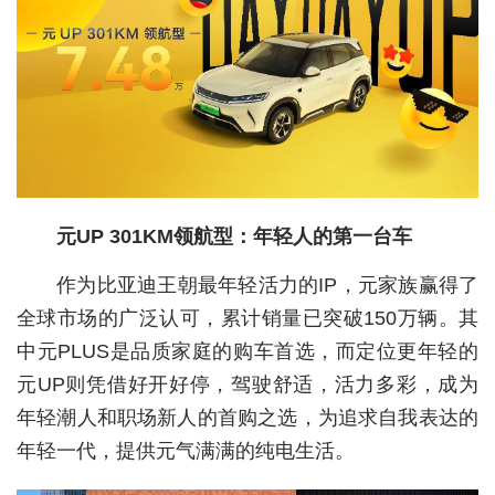
城建
科教
健康
悠游
相亲
元UP 301KM领航型：年轻人的第一台车
汽车
作为比亚迪王朝最年轻活力的IP，元家族赢得了
房产
全球市场的广泛认可，累计销量已突破150万辆。其
中元PLUS是品质家庭的购车首选，而定位更年轻的
消费
元UP则凭借好开好停，驾驶舒适，活力多彩，成为
创意
年轻潮人和职场新人的首购之选，为追求自我表达的
文化
年轻一代，提供元气满满的纯电生活。
体育