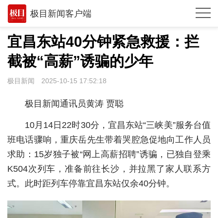
极目新闻客户端
推荐
宜昌东站40分钟紧急救援：拦
观点
截被“高薪”诱骗的少年
时政
极目新闻
2025-10-15 17:52:18
湖北
极目新闻通讯员黄涛 贾聪
武汉
10月14日22时30分，宜昌东站“三峡美”服务台值
世相
班电话骤响，重庆岳先生带着哭腔急促地向工作人员
求助：15岁独子被“网上高薪招聘”诱骗，已独自登乘
环球
K504次列车，准备前往长沙，并拉黑了家人联系方
专题
式。此时距列车停靠宜昌东站仅余40分钟。
极客圈
经济