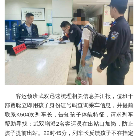
城建
科教
健康
悠游
相亲
汽车
房产
客运领班武双迅速梳理相关信息并汇报，值班干
消费
部贾聪立即用孩子身份证号码查询乘车信息，并提前
创意
联系K504次列车长，告知孩子体貌特征，请求列车
帮助寻找；武双增派2名客运员在出站口加岗，防止
文化
孩子提前出站。22时45分，列车长反馈孩子不在指定
体育