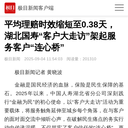
极目新闻客户端
推荐
平均理赔时效缩短至0.38天，
观点
湖北国寿“客户大走访”架起服
时政
务客户“连心桥”
湖北
极目新闻
2025-09-04 11:54:03
阅读量：
201310
武汉
极目新闻记者 黄晓波
世相
金融是国民经济的血脉，保险是民生保障的基
环球
石。2025年以来，中国人寿湖北省分公司深刻践
行“金融为民”的初心使命，以“客户大走访”活动为重
专题
要载体，将服务触角延伸至城乡每个角落，在与客户
极客圈
的面对面交流中倾听心声，在破解民生痛点的务实行
经济
动中传递温暖，不仅筑牢了客户信任的“连心桥”，更