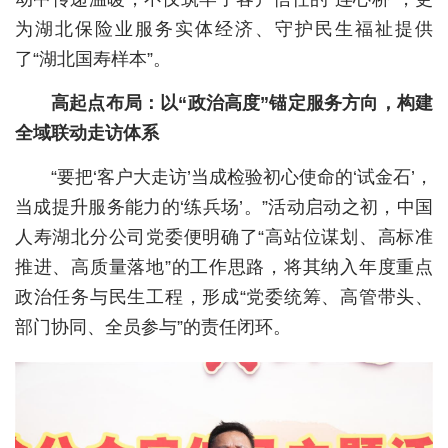
为湖北保险业服务实体经济、守护民生福祉提供
城建
了“湖北国寿样本”。
科教
高起点布局：以“政治高度”锚定服务方向，构建
健康
全域联动走访体系
悠游
“要把‘客户大走访’当成检验初心使命的‘试金石’，
相亲
当成提升服务能力的‘练兵场’。”活动启动之初，中国
人寿湖北分公司党委便明确了“高站位谋划、高标准
汽车
推进、高质量落地”的工作思路，将其纳入年度重点
房产
政治任务与民生工程，形成“党委统筹、高管带头、
消费
部门协同、全员参与”的责任闭环。
创意
文化
体育