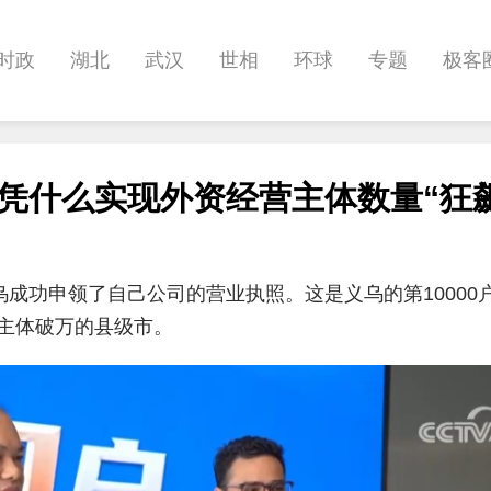
时政
湖北
武汉
世相
环球
专题
极客
健康
悠游
相亲
汽车
房产
消费
创意
市凭什么实现外资经营主体数量“狂
影像
帅作文
International
职教院
酒道
乌成功申领了自己公司的营业执照。这是义乌的第10000
主体破万的县级市。