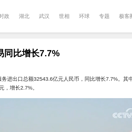
时政
湖北
武汉
世相
环球
专题
极客
健康
悠游
相亲
汽车
房产
消费
创意
同比增长7.7%
影像
帅作文
International
职教院
酒道
进出口总额32543.6亿元人民币，同比增长7.7%。其
亿元，增长2.7%。