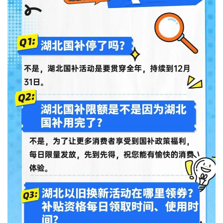
城建
科教
健康
悠游
相亲
汽车
房产
消费
创意
文化
体育