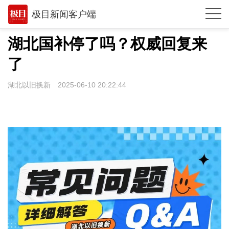
极目新闻客户端
推荐
湖北国补停了吗？权威回复来
观点
了
时政
湖北以旧换新
2025-06-10 20:22:44
湖北
武汉
世相
环球
专题
极客圈
经济