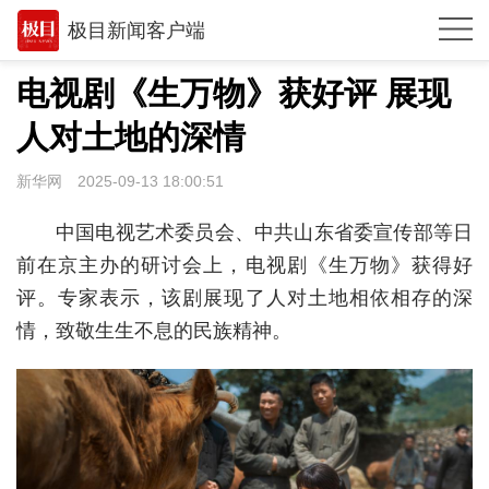
极目新闻客户端
推荐
电视剧《生万物》获好评 展现
观点
人对土地的深情
时政
新华网
2025-09-13 18:00:51
湖北
中国电视艺术委员会、中共山东省委宣传部等日
武汉
前在京主办的研讨会上，电视剧《生万物》获得好
评。专家表示，该剧展现了人对土地相依相存的深
世相
情，致敬生生不息的民族精神。
环球
专题
极客圈
经济