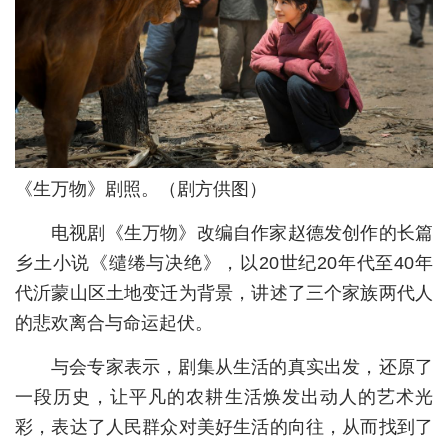
城建
科教
健康
悠游
《生万物》剧照。（剧方供图）
相亲
电视剧《生万物》改编自作家赵德发创作的长篇
汽车
乡土小说《缱绻与决绝》，以20世纪20年代至40年
房产
代沂蒙山区土地变迁为背景，讲述了三个家族两代人
的悲欢离合与命运起伏。
消费
创意
与会专家表示，剧集从生活的真实出发，还原了
一段历史，让平凡的农耕生活焕发出动人的艺术光
文化
彩，表达了人民群众对美好生活的向往，从而找到了
体育