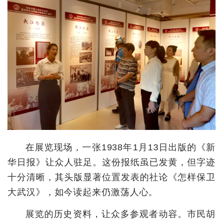
城建
科教
健康
悠游
相亲
汽车
房产
在展览现场，一张1938年1月13日出版的《新
消费
华日报》让众人驻足。这份报纸虽已发黄，但字迹
十分清晰，其头版显著位置发表的社论《怎样保卫
创意
大武汉》，如今读起来仍激荡人心。
文化
展览的历史资料，让众多参观者动容。市民胡
体育