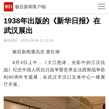
极目新闻客户端
推荐
1938年出版的《新华日报》在
观点
武汉展出
时政
极目新闻
2025-09-04 11:42:04
湖北
极目新闻通讯员 黄红俐
武汉
9月3日上午，《大江怒涛，光影中的江汉抗
世相
战》纪念中国人民抗日战争暨世界反法西斯战争胜
利80周年专题展，在武汉市汉口文体中心一楼展
环球
厅开展。
专题
极客圈
经济