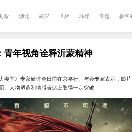
时政
湖北
武汉
世相
环球
专题
极客
健康
悠游
相亲
汽车
房产
消费
创意
：青年视角诠释沂蒙精神
影像
帅作文
International
职教院
酒道
大突围》专家研讨会日前在京举行。与会专家表示，影片
面、人物塑造和情感表达上取得一定突破。