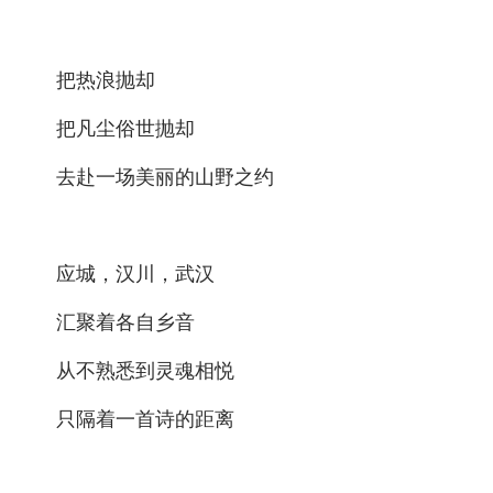
城建
把热浪抛却
科教
把凡尘俗世抛却
健康
悠游
去赴一场美丽的山野之约
相亲
汽车
应城，汉川，武汉
房产
汇聚着各自乡音
消费
从不熟悉到灵魂相悦
创意
只隔着一首诗的距离
文化
体育