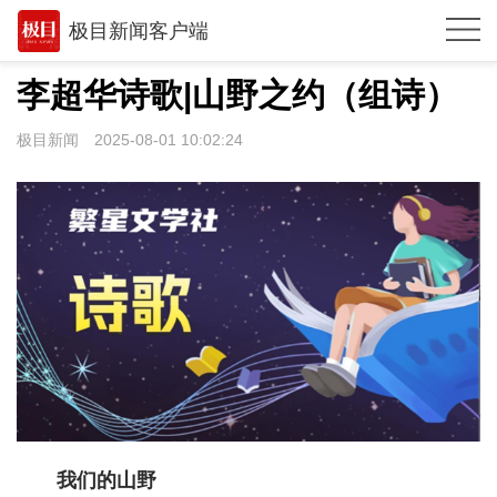
极目新闻客户端
推荐
李超华诗歌|山野之约（组诗）
观点
极目新闻
2025-08-01 10:02:24
时政
湖北
武汉
世相
环球
专题
极客圈
我们的山野
经济