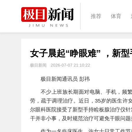
推荐
体育
经济
城建
女子晨起“睁眼难” ，新
文化
娱乐
极目新闻
2026-07-07 21:10:22
极目新闻通讯员 彭祎
不少上班族长期面对电脑、手机，频
劳，疏于调理治疗。近日，35岁的医生许
尔眼科医院接受了新型手持睑板腺治疗仪针
干并非小事，及时规范治疗可避免干眼问题
作为一名临床医生，许女士日常工作节