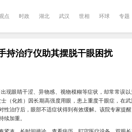
观点
时政
湖北
武汉
世相
环球
专题
科教
健康
悠游
相亲
汽车
房产
消费
型手持治疗仪助其摆脱干眼困扰
影像
帅作文
International
职教院
酒道
繁出现眼睛干涩、异物感、视物模糊等症状，却常常误以
女士（化姓）因长期高强度用眼，患上重度干眼症，在武
对性治疗后，眼部不适症状得到有效缓解。该院专家提醒
持续加重。
奏紧凑，长时间接诊、查看病历、盯守医疗设备，双眼长