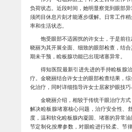
负荷状态。近段时间，她明显察觉到眼部异
须闭目休息片刻才能逐步缓解。日常工作稍
率和生活状态。
饱受眼部不适困扰的许女士，于是前往
晓丽为其开展全面、细致的眼部检查，结合
期未干预，睑板腺功能已出现堵塞异常。
得知医院最新引进先进的手持睑板腺
疗。金晓丽结合许女士的眼部检查结果，综
化治疗，同时详细指导许女士居家护眼技巧
金晓丽介绍，相较于传统干眼治疗方式
解决睑板腺堵塞核心问题，治疗安全性、舒
度，温和软化睑板腺内凝固、堵塞的异常油
节定制化按摩参数，对眼睑进行轻柔、节