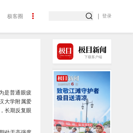
|
极客圈
登录
创意
下载客户端
为是普通眼疲
汉大学附属爱
，长期反复眼
期处于高强度