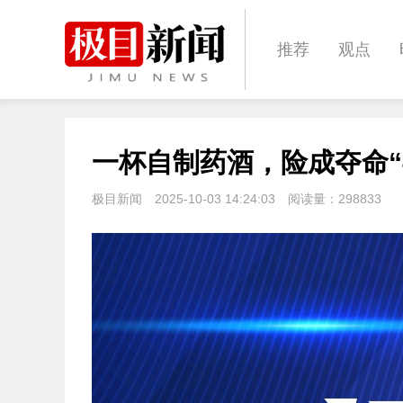
推荐
观点
城建
科教
一杯自制药酒，险成夺命“
体育
娱乐
极目新闻
2025-10-03 14:24:03
阅读量：
298833