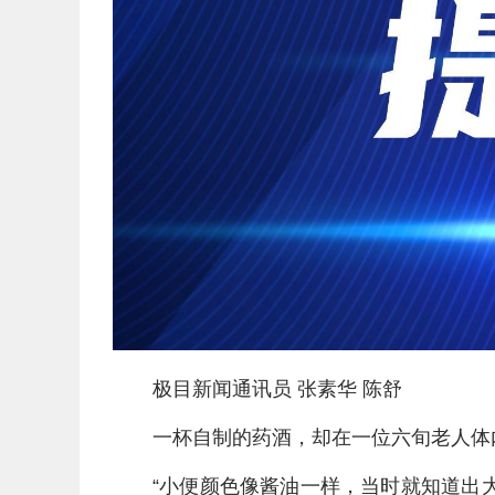
极目新闻通讯员 张素华 陈舒
一杯自制的药酒，却在一位六旬老人体
“小便颜色像酱油一样，当时就知道出大