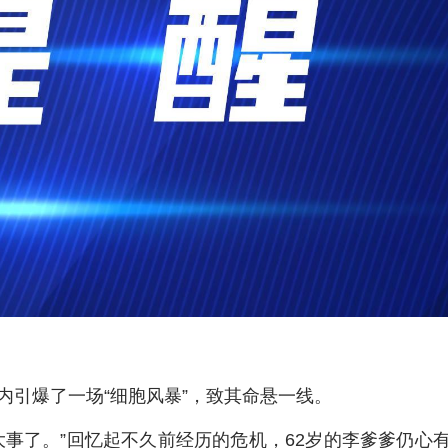
内引爆了一场“细胞风暴”，致其命悬一线。
事了。”回忆起不久前经历的危机，62岁的李爹爹仍心有