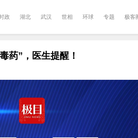
时政
湖北
武汉
世相
环球
专题
极客
健康
悠游
相亲
汽车
房产
消费
创意
毒药”，医生提醒！
影像
帅作文
International
职教院
酒道