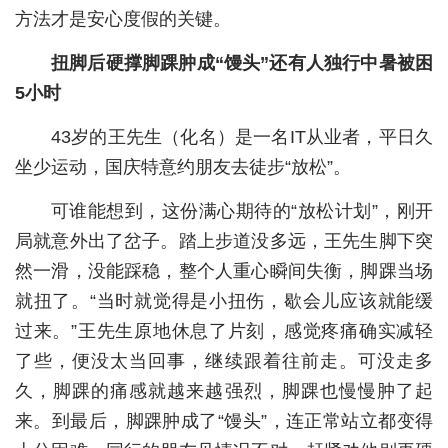
方法才是安心度假的关键。
城建
扭脚后硬撑脚踝肿成“馒头”还有人独行中暑被困
科教
5小时
健康
43岁的王先生（化名）是一名IT从业者，平日久
悠游
坐少运动，国庆特意约朋友去徒步“放松”。
相亲
可谁能想到，这份满心期待的“放松计划”，刚开
局就意外出了岔子。踏上步道没多远，王先生脚下突
汽车
然一滑，没能踩稳，整个人重心瞬间失衡，脚踝当场
房产
就扭了。“当时就觉得是小扭伤，歇会儿应该就能缓
消费
过来。”王先生原地休息了片刻，感觉疼痛确实减轻
了些，便没太当回事，继续跟着往前走。可没走多
创意
久，脚踝的痛感就越来越强烈，脚踝也慢慢肿了起
文化
来。到最后，脚踝肿成了“馒头”，连正常站立都变得
体育