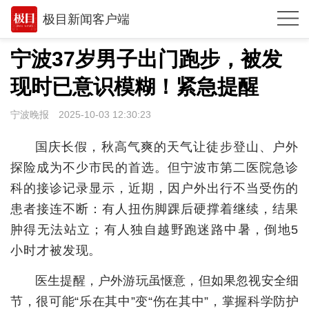
极目新闻客户端
推荐
宁波37岁男子出门跑步，被发
观点
现时已意识模糊！紧急提醒
时政
宁波晚报
2025-10-03 12:30:23
湖北
国庆长假，秋高气爽的天气让徒步登山、户外
武汉
探险成为不少市民的首选。但宁波市第二医院急诊
科的接诊记录显示，近期，因户外出行不当受伤的
世相
患者接连不断：有人扭伤脚踝后硬撑着继续，结果
环球
肿得无法站立；有人独自越野跑迷路中暑，倒地5
专题
小时才被发现。
极客圈
医生提醒，户外游玩虽惬意，但如果忽视安全细
节，很可能“乐在其中”变“伤在其中”，掌握科学防护
经济