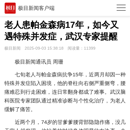
极目新闻客户端
推荐
老人患帕金森病17年，如今又
观点
遇特殊并发症，武汉专家提醒
时政
极目新闻
2025-09-03 15:38:18
阅读量：
11399
湖北
极目新闻通讯员 周珊
武汉
七旬老人与帕金森病抗争15年，近两月却因一种
世相
特殊并发症陷入困境，他的脊柱向右侧严重侧弯，腰
痛难忍到行走困难，连日常翻身都成了难事。武汉脑
环球
科医院专家团队通过精准诊断与个性化治疗，为老人
专题
缓解了痛苦。
极客圈
近两个月，74岁的甘爹爹腰背部隐隐作痛，没几
经济