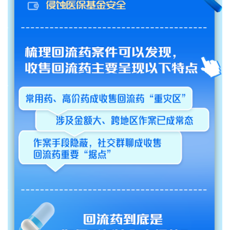
城建
科教
健康
悠游
相亲
汽车
房产
消费
创意
文化
体育