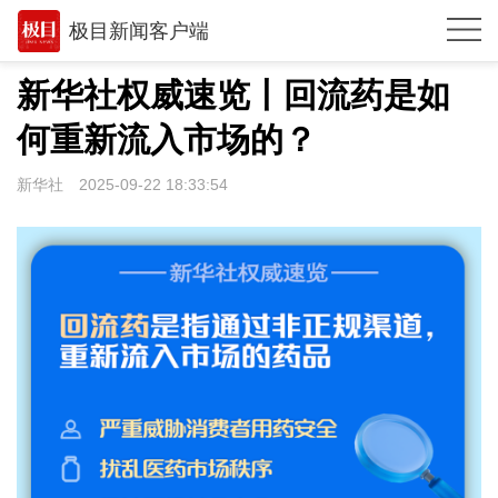
极目新闻客户端
推荐
新华社权威速览丨回流药是如
观点
何重新流入市场的？
时政
新华社
2025-09-22 18:33:54
湖北
武汉
世相
环球
专题
极客圈
经济