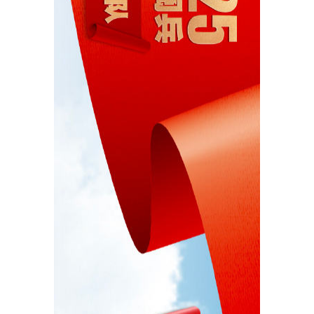
城建
科教
健康
悠游
相亲
汽车
房产
消费
创意
文化
体育