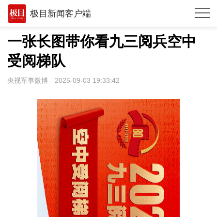
极目新闻客户端
推荐
一张长图带你看九三阅兵空中
观点
受阅梯队
时政
央视军事微博
2025-09-03 19:33:42
湖北
武汉
世相
环球
专题
极客圈
经济