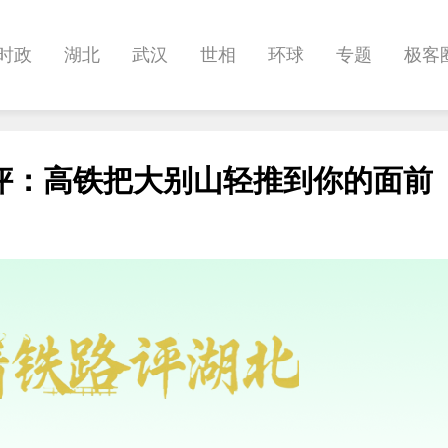
时政
湖北
武汉
世相
环球
专题
极客
健康
悠游
相亲
汽车
房产
消费
创意
评：高铁把大别山轻推到你的面前
影像
帅作文
International
职教院
酒道