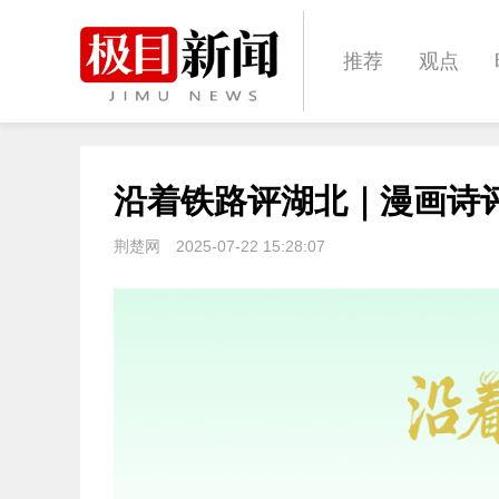
推荐
观点
城建
科教
沿着铁路评湖北｜漫画诗
体育
娱乐
荆楚网
2025-07-22 15:28:07