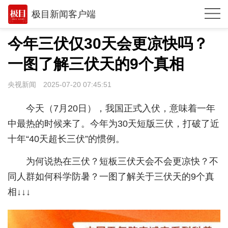
极目新闻客户端
推荐
今年三伏仅30天会更凉快吗？
观点
一图了解三伏天的9个真相
时政
央视新闻
2025-07-20 07:45:51
湖北
今天（7月20日），我国正式入伏，意味着一年
武汉
中最热的时候来了。今年为30天短版三伏，打破了近
十年“40天超长三伏”的惯例。
世相
为何说热在三伏？短板三伏天会不会更凉快？不
环球
同人群如何科学防暑？一图了解关于三伏天的9个真
专题
相↓↓↓
极客圈
经济