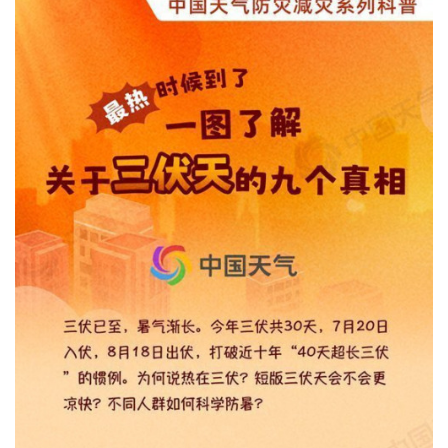
城建
科教
健康
悠游
相亲
汽车
房产
消费
创意
文化
体育