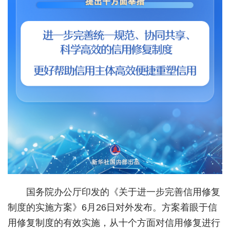
城建
科教
健康
悠游
相亲
汽车
房产
消费
创意
国务院办公厅印发的《关于进一步完善信用修复
制度的实施方案》6月26日对外发布。方案着眼于信
文化
用修复制度的有效实施，从十个方面对信用修复进行
体育