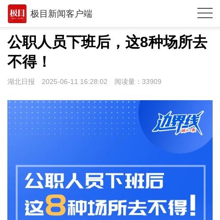
极目新闻客户端
推荐
公职人员下班后，这8种场所去
观点
不得！
时政
湖北日报
2025-06-11 16:28:02
阅读量：
33909
湖北
武汉
世相
环球
专题
极客圈
经济