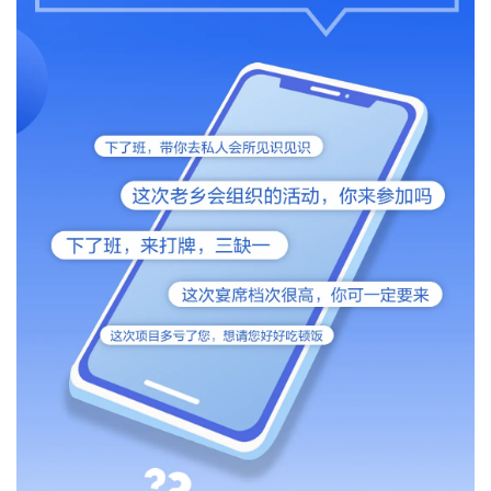
城建
科教
健康
悠游
相亲
汽车
房产
消费
创意
文化
体育