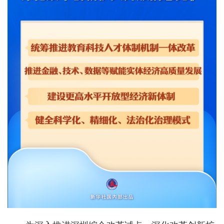
城建
科教
健康
悠游
相亲
汽车
房产
消费
创意
文化
体育