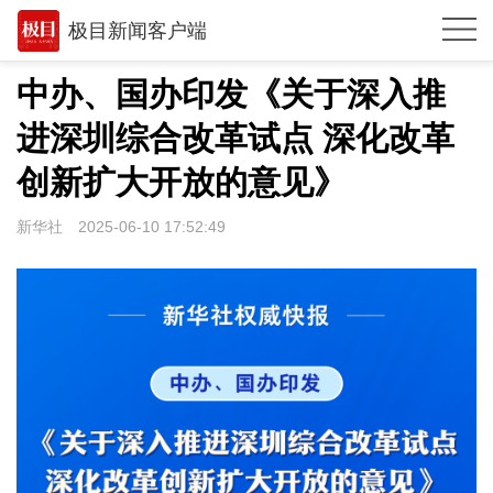
极目新闻客户端
推荐
中办、国办印发《关于深入推
观点
进深圳综合改革试点 深化改革
时政
创新扩大开放的意见》
湖北
新华社
2025-06-10 17:52:49
武汉
世相
环球
专题
极客圈
经济