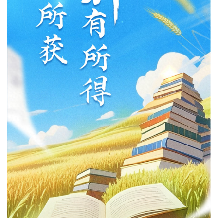
城建
科教
健康
悠游
相亲
汽车
房产
消费
创意
文化
体育