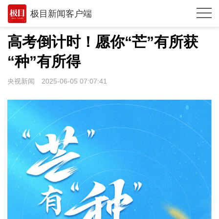
极目新闻客户端
推荐
高考倒计时！愿你“芒”有所获
观点
“种”有所得
时政
央视新闻
2025-06-05 07:07:41
湖北
武汉
世相
环球
专题
极客圈
经济