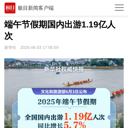
极目新闻客户端
推荐
端午节假期国内出游1.19亿人
观点
次
时政
新华社
2025-06-03 17:05:59
湖北
武汉
世相
环球
专题
极客圈
经济