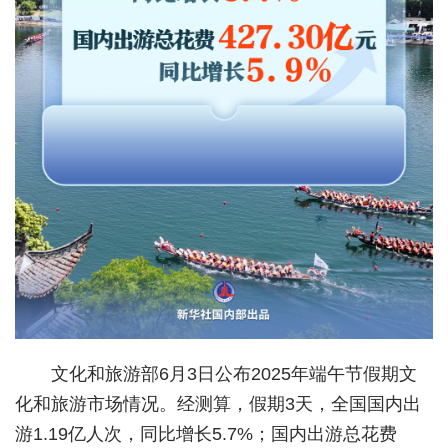
城建
科教
健康
悠游
相亲
汽车
房产
消费
创意
文化和旅游部6月3日公布2025年端午节假期文
化和旅游市场情况。经测算，假期3天，全国国内出
文化
游1.19亿人次，同比增长5.7%；国内出游总花费
体育