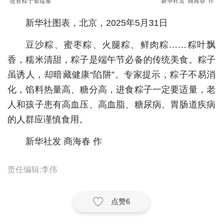
城建
新华社图表，北京，2025年5月31日
科教
豆沙粽、蜜枣粽、火腿粽、鲜肉粽……粽叶飘
健康
香，糯米清甜，粽子是端午节必备的传统美食。粽子
虽诱人，却暗藏健康“陷阱”。专家提示，粽子不易消
悠游
化，馅料热量高、糖分高，进食粽子一定要适量，老
相亲
人和孩子患有高血压、高血脂、糖尿病、胃肠道疾病
的人群应谨慎食用。
汽车
房产
新华社发 商海春 作
消费
责任编辑:李伟
创意
文化
点赞
6
体育