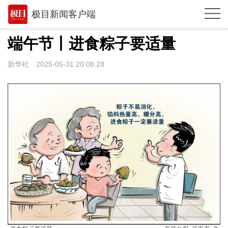
极目新闻客户端
推荐
端午节丨进食粽子要适量
观点
新华社
2025-05-31 20:08:28
时政
湖北
武汉
世相
环球
专题
极客圈
经济