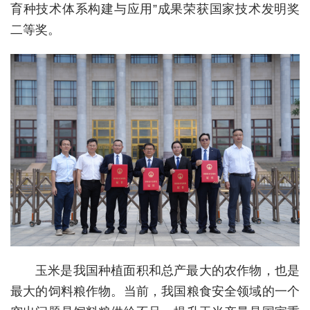
育种技术体系构建与应用”成果荣获国家技术发明奖
经济
二等奖。
城建
科教
健康
悠游
相亲
汽车
房产
消费
玉米是我国种植面积和总产最大的农作物，也是
创意
最大的饲料粮作物。当前，我国粮食安全领域的一个
文化