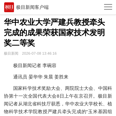
极目新闻客户端
推荐
华中农业大学严建兵教授牵头
体育
完成的成果荣获国家技术发明
观点
奖二等奖
时政
极目新闻
2026-07-08 13:46:16
湖北
极目新闻记者 李碗容
武汉
通讯员 晏华华 朱晨 姜胜来
世相
国家科学技术奖励大会、两院院士大会、中国科
环球
协第十一次全国代表大会8日上午在京召开。极目新
闻记者从湖北省科技厅获悉，华中农业大学校长、植
专题
物科学技术学院教授严建兵牵头完成的“玉米基因组
极客圈