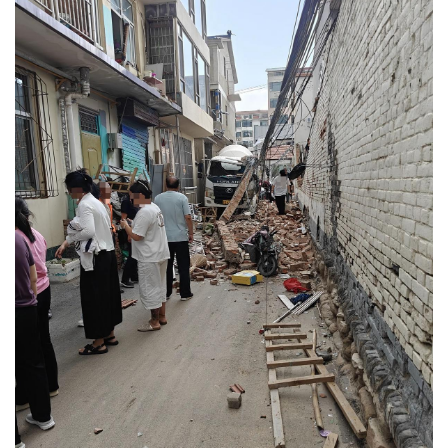
城建
科教
健康
悠游
相亲
汽车
房产
消费
创意
文化
体育