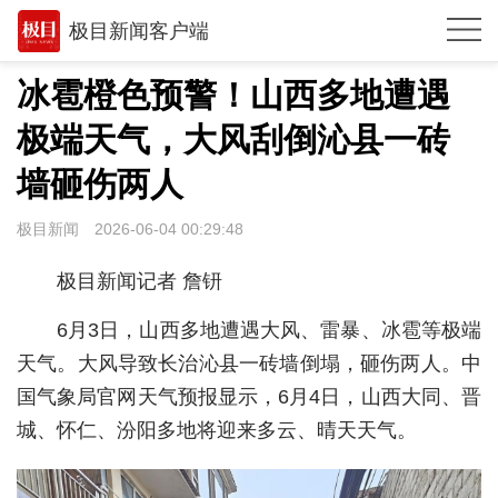
极目新闻客户端
推荐
冰雹橙色预警！山西多地遭遇
观点
极端天气，大风刮倒沁县一砖
时政
墙砸伤两人
湖北
极目新闻
2026-06-04 00:29:48
武汉
极目新闻记者 詹钘
世相
6月3日，山西多地遭遇大风、雷暴、冰雹等极端
环球
天气。大风导致长治沁县一砖墙倒塌，砸伤两人。中
国气象局官网天气预报显示，6月4日，山西大同、晋
专题
城、怀仁、汾阳多地将迎来多云、晴天天气。
极客圈
经济