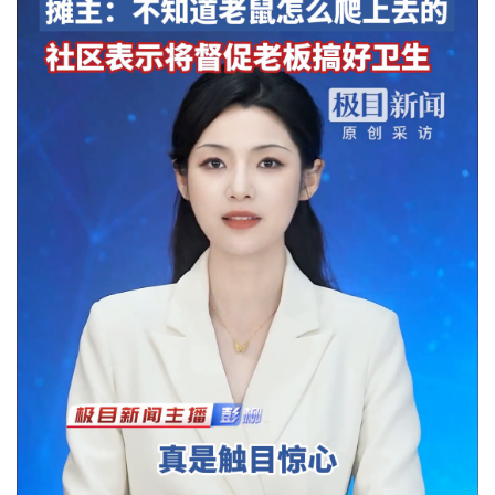
城建
科教
健康
悠游
相亲
汽车
房产
消费
创意
文化
体育