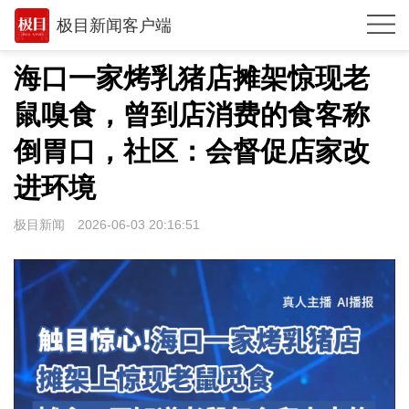
极目新闻客户端
推荐
海口一家烤乳猪店摊架惊现老
观点
鼠嗅食，曾到店消费的食客称
时政
倒胃口，社区：会督促店家改
湖北
进环境
武汉
极目新闻
2026-06-03 20:16:51
世相
环球
专题
极客圈
经济