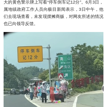
大的黄色警示牌上写着“停车倒车记12分”。6月3日，
城建
属地镇政府工作人员向极目新闻表示，3日中午，他
们去现场查看，未发现摆摊商贩，对网友所述的情况
科教
也已向领导反馈。
健康
悠游
相亲
汽车
房产
消费
创意
文化
体育