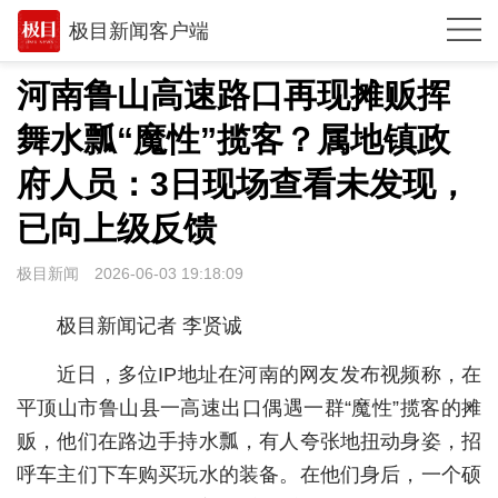
极目新闻客户端
推荐
河南鲁山高速路口再现摊贩挥
观点
舞水瓢“魔性”揽客？属地镇政
时政
府人员：3日现场查看未发现，
湖北
已向上级反馈
武汉
极目新闻
2026-06-03 19:18:09
世相
极目新闻记者 李贤诚
环球
近日，多位IP地址在河南的网友发布视频称，在
专题
平顶山市鲁山县一高速出口偶遇一群“魔性”揽客的摊
贩，他们在路边手持水瓢，有人夸张地扭动身姿，招
极客圈
呼车主们下车购买玩水的装备。在他们身后，一个硕
经济