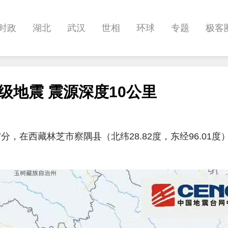
时政
湖北
武汉
世相
环球
专题
极客
健康
悠游
相亲
汽车
房产
消费
创意
级地震 震源深度10公里
影像
帅作文
International
职教院
酒道
分，在西藏林芝市察隅县（北纬28.82度，东经96.01度）