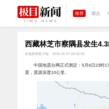
推荐
观点
城建
科教
西藏林芝市察隅县发生4.3
体育
娱乐
央视新闻客户端
2026-05-07 00:02:06
中国地震台网正式测定：5月6日23时17
震，震源深度10公里。