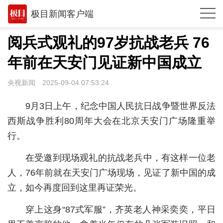
极目新闻客户端
推荐
阅兵式观礼的97岁抗战老兵 76
观点
年前在天安门见证新中国成立
时政
央视新闻
2025-09-04 07:53:24
湖北
9月3日上午，纪念中国人民抗日战争暨世界反法
武汉
西斯战争胜利80周年大会在北京天安门广场隆重举
行。
世相
在受邀到现场观礼的抗战老兵中，有这样一位老
环球
人，76年前就在天安门广场现场，见证了新中国的成
专题
立，如今再度回到这里再证荣光。
极客圈
穿上这身“87式军服”，齐英老人神采奕奕，平日
经济