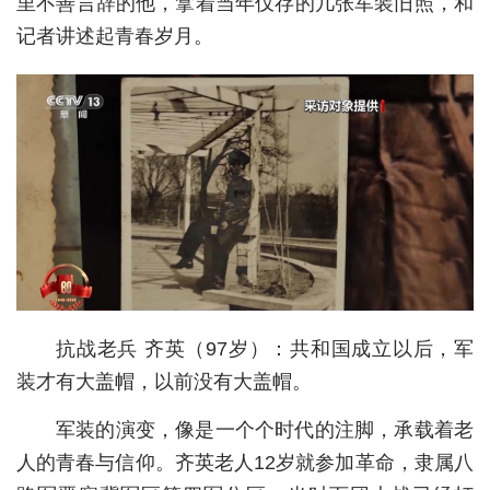
里不善言辞的他，拿着当年仅存的几张军装旧照，和
记者讲述起青春岁月。
城建
科教
健康
悠游
相亲
汽车
房产
抗战老兵 齐英（97岁）：共和国成立以后，军
消费
装才有大盖帽，以前没有大盖帽。
创意
军装的演变，像是一个个时代的注脚，承载着老
文化
人的青春与信仰。齐英老人12岁就参加革命，隶属八
体育