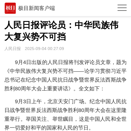
极目新闻客户端
推荐
人民日报评论员：中华民族伟
观点
大复兴势不可挡
时政
人民日报
2025-09-04 00:27:09
湖北
9月4日出版的人民日报将刊发评论员文章，题为
武汉
《中华民族伟大复兴势不可挡——论学习贯彻习近平
总书记在纪念中国人民抗日战争暨世界反法西斯战争
世相
胜利80周年大会上重要讲话》。全文如下：
环球
9月3日上午，北京天安门广场。纪念中国人民抗
专题
日战争暨世界反法西斯战争胜利80周年大会在这里隆
极客圈
重举行。举国关注、举世瞩目，这是中国人民和全世
界一切爱好和平的国家和人民的节日。
经济