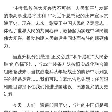
“中华民族伟大复兴势不可挡！人类和平与发展
城建
的崇高事业必将胜利！”习近平总书记的庄严宣示贯
科教
通历史、现在、未来，彰显了中国人民的坚定意志，
健康
体现了世界人民的共同心声，激扬起为实现中华民族
伟大复兴、推动构建人类命运共同体而奋斗的磅礴伟
悠游
力。
相亲
当直升机分别悬挂“正义必胜”“和平必胜”“人民必
汽车
胜”的条幅飞过，当22个装备方队按照实战化联合编
房产
组隆隆驶来，当抗战老兵从年轻战士的脚步中听到复
兴的铿锵足音……我们可以自豪地告慰先烈：任何艰
消费
难险阻都挡不住我们推进强国建设、民族复兴的历史
创意
进程！
文化
今天，人们一遍遍叩问历史，当年的中国仍是积
体育