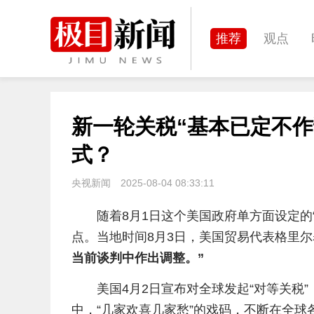
推荐
观点
城建
科教
新一轮关税“基本已定不作
体育
娱乐
式？
央视新闻
2025-08-04 08:33:11
随着8月1日这个美国政府单方面设定的
点。当地时间8月3日，美国贸易代表格里
当前谈判中作出调整。”
美国4月2日宣布对全球发起“对等关税
中，“几家欢喜几家愁”的戏码，不断在全球