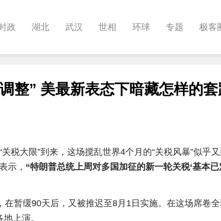
时政
湖北
武汉
世相
环球
专题
极客
健康
悠游
相亲
汽车
房产
消费
创意
调整” 美最新表态下暗藏怎样的套
影像
帅作文
International
职教院
酒道
“关税大限”到来，这场搅乱世界4个月的“关税风暴”似乎
尔表示，
“特朗普总统上周对多国加征的新一轮关税‘基本已
”，在暂缓90天后，又被推迟至8月1日实施。在这场席卷
各地上演。