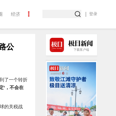
|
圈
经济
登录
文化
路公
下载客户端
又到了一个转折
定’，不会在
全球的关税战