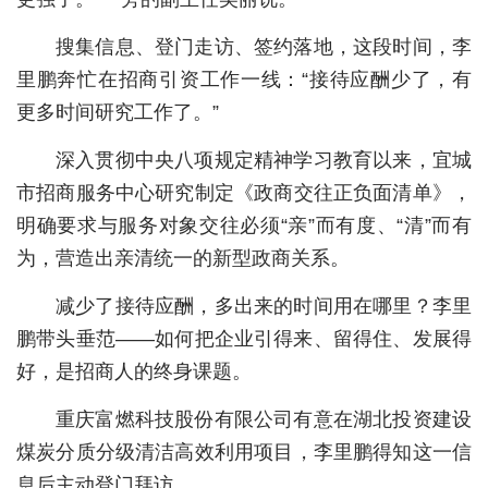
城建
搜集信息、登门走访、签约落地，这段时间，李
里鹏奔忙在招商引资工作一线：“接待应酬少了，有
科教
更多时间研究工作了。”
健康
深入贯彻中央八项规定精神学习教育以来，宜城
悠游
市招商服务中心研究制定《政商交往正负面清单》，
相亲
明确要求与服务对象交往必须“亲”而有度、“清”而有
为，营造出亲清统一的新型政商关系。
汽车
减少了接待应酬，多出来的时间用在哪里？李里
房产
鹏带头垂范——如何把企业引得来、留得住、发展得
消费
好，是招商人的终身课题。
创意
重庆富燃科技股份有限公司有意在湖北投资建设
文化
煤炭分质分级清洁高效利用项目，李里鹏得知这一信
息后主动登门拜访。
体育