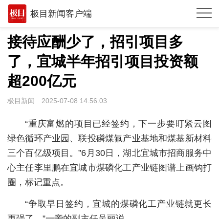
极目新闻客户端
推荐
接待应酬少了，招引项目多
观点
了，宜城半年招引项目投资额
时政
超200亿元
湖北
极目新闻
2025-07-08 14:56:03
武汉
“重庆富燃的项目已经签约，下一步要盯紧云图
世相
绿色循环产业园、联投磷煤氟产业基地和煤基新材料
三个百亿级项目。”6月30日，湖北宜城市招商服务中
环球
心主任李里鹏在宜城市煤磷化工产业链图谱上画钩打
专题
圈，标记重点。
极客圈
“争取早日签约，宜城的煤磷化工产业链就更长
经济
更强了。”一旁的副主任吴丽说。