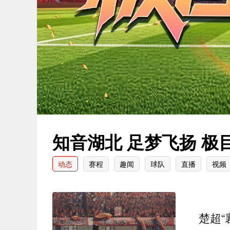
知音湖北 足梦飞扬 极
动态
赛程
趣闻
球队
直播
视频
楚超“