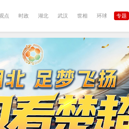
观点
时政
湖北
武汉
世相
环球
专题
科教
健康
悠游
相亲
汽车
房产
消费
影像
帅作文
International
职教院
酒道