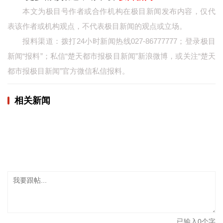
本文为极目号作者或合作机构在极目新闻发布内容，仅代
城建
表该作者或机构观点，不代表极目新闻的观点或立场。
科教
报料渠道：拨打24小时新闻热线027-86777777；登录极目
新闻“报料”；私信“楚天都市报极目新闻”新浪微博，或关注“楚天
健康
都市报极目新闻”官方微信私信报料。
悠游
相亲
相关新闻
汽车
房产
消费
创意
文化
体育
已输入
0
个字