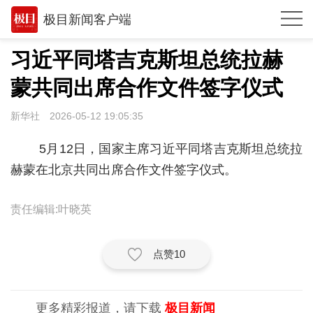
极目新闻客户端
推荐
习近平同塔吉克斯坦总统拉赫
观点
蒙共同出席合作文件签字仪式
时政
新华社
2026-05-12 19:05:35
湖北
5月12日，国家主席习近平同塔吉克斯坦总统拉
武汉
赫蒙在北京共同出席合作文件签字仪式。
世相
责任编辑:叶晓英
环球
专题
点赞
10
极客圈
更多精彩报道，请下载
极目新闻
经济