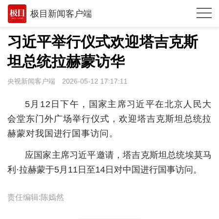
极目新闻客户端
推荐
习近平举行仪式欢迎塔吉克斯
观点
坦总统拉赫蒙访华
时政
央视新闻客户端
2026-05-12 17:17:11
湖北
5月12日下午，国家主席习近平在北京人民大
武汉
会堂东门外广场举行仪式，欢迎塔吉克斯坦总统拉
赫蒙对我国进行国事访问。
世相
应国家主席习近平邀请，塔吉克斯坦总统埃莫马
环球
利·拉赫蒙于5月11日至14日对中国进行国事访问。
专题
极客圈
责任编辑:陈嫣然
经济