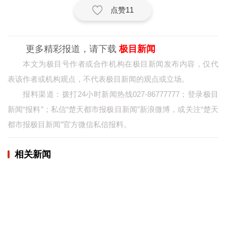
点赞
11
城建
科教
更多精彩报道，请下载
极目新闻
健康
本文为极目号作者或合作机构在极目新闻发布内容，仅代
表该作者或机构观点，不代表极目新闻的观点或立场。
悠游
报料渠道：拨打24小时新闻热线027-86777777；登录极目
相亲
新闻“报料”；私信“楚天都市报极目新闻”新浪微博，或关注“楚天
汽车
都市报极目新闻”官方微信私信报料。
房产
相关新闻
消费
创意
文化
体育