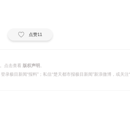
点赞
11
。点击查看
版权声明
。
777；登录极目新闻“报料”；私信“楚天都市报极目新闻”新浪微博，或关