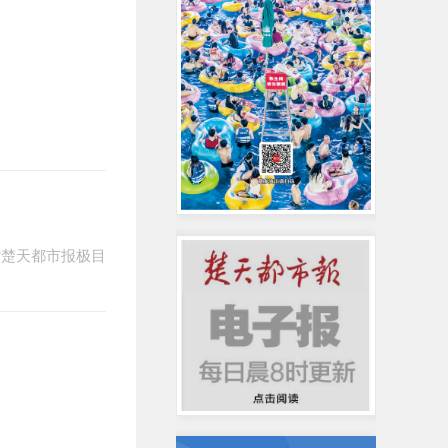
注“楚天都市报极目